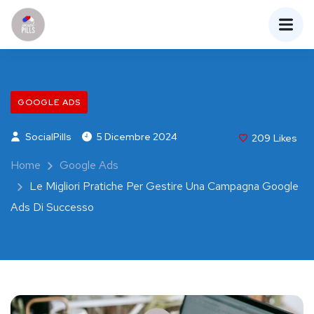
GOOGLE ADS
SocialPills
5 Dicembre 2024
209
Likes
Home
Google Ads
Le Migliori Pratiche Per Gestire Una Campagna Google
Ads Di Successo