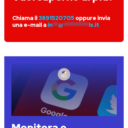
Chiama il
3891520705
oppure invia
una e-mail a
in
**
@
*********
ls.it
Monitora e