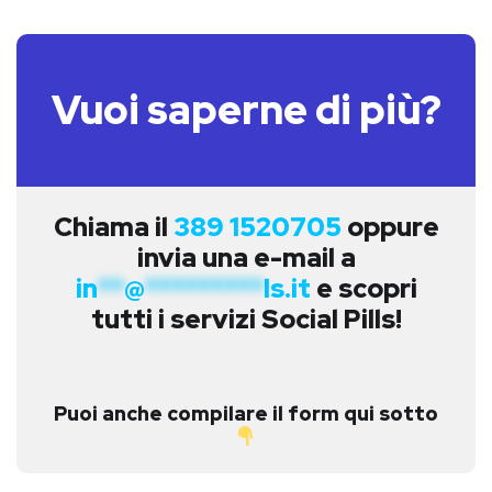
Vuoi saperne di più?
Chiama il
389 1520705
oppure
invia una e-mail a
in
**
@
*********
ls.it
e scopri
tutti i servizi Social Pills!
Puoi anche compilare il form qui sotto