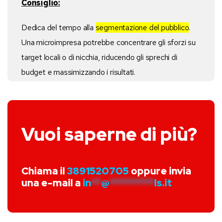
Consiglio:
Dedica del tempo alla
segmentazione del pubblico
.
Una microimpresa potrebbe concentrare gli sforzi su
target locali o di nicchia, riducendo gli sprechi di
budget e massimizzando i risultati.
Vuoi saperne di più?
Chiama il
3891520705
oppure invia
una e-mail a
in
**
@
*********
ls.it