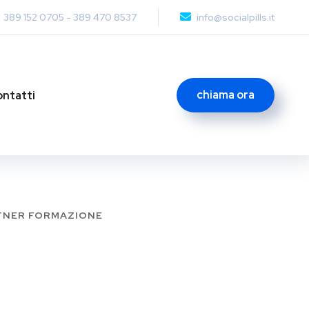
389 152 0705
-
389 470 8537
info@socialpills.it
chiama ora
ntatti
TNER FORMAZIONE