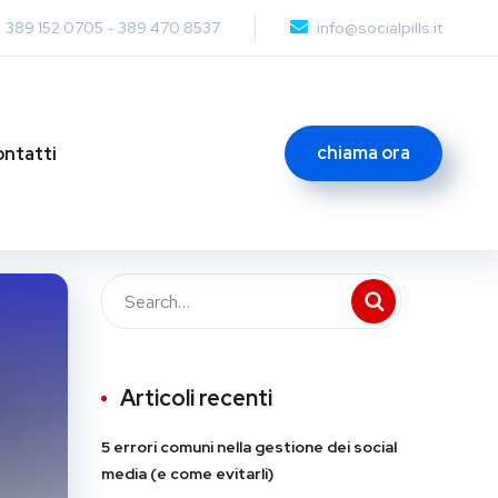
389 152 0705
-
389 470 8537
info@socialpills.it
chiama ora
ntatti
Articoli recenti
5 errori comuni nella gestione dei social
media (e come evitarli)