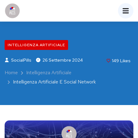
INTELLIGENZA ARTIFICIALE
SocialPills
26 Settembre 2024
149
Likes
Home
Intelligenza Artificiale
Intelligenza Artificiale E Social Network