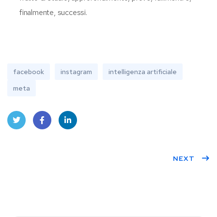
finalmente, successi.
facebook
instagram
intelligenza artificiale
meta
Twit
Face
Linke
ter
book
dIn
NEXT